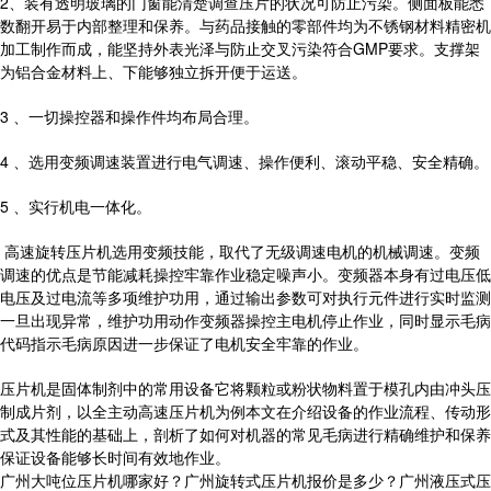
2、装有透明玻璃的门窗能清楚调查压片的状况可防止污染。侧面板能悉
数翻开易于内部整理和保养。与药品接触的零部件均为不锈钢材料精密机
加工制作而成，能坚持外表光泽与防止交叉污染符合GMP要求。支撑架
为铝合金材料上、下能够独立拆开便于运送。
3 、一切操控器和操作件均布局合理。
4 、选用变频调速装置进行电气调速、操作便利、滚动平稳、安全精确。
5 、实行机电一体化。
高速旋转压片机选用变频技能，取代了无级调速电机的机械调速。变频
调速的优点是节能减耗操控牢靠作业稳定噪声小。变频器本身有过电压低
电压及过电流等多项维护功用，通过输出参数可对执行元件进行实时监测
一旦出现异常，维护功用动作变频器操控主电机停止作业，同时显示毛病
代码指示毛病原因进一步保证了电机安全牢靠的作业。
压片机是固体制剂中的常用设备它将颗粒或粉状物料置于模孔内由冲头压
制成片剂，以全主动高速压片机为例本文在介绍设备的作业流程、传动形
式及其性能的基础上，剖析了如何对机器的常见毛病进行精确维护和保养
保证设备能够长时间有效地作业。
广州大吨位压片机哪家好？广州旋转式压片机报价是多少？广州液压式压