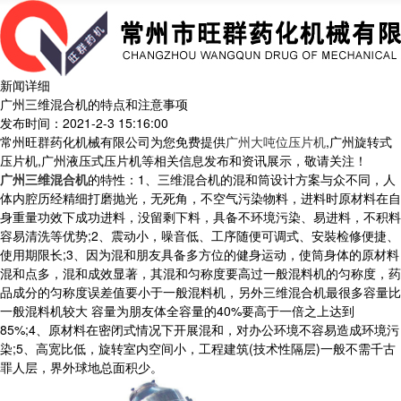
新闻详细
广州三维混合机的特点和注意事项
发布时间：2021-2-3 15:16:00
常州旺群药化机械有限公司为您免费提供
广州大吨位压片机
,广州旋转式
压片机,广州液压式压片机等相关信息发布和资讯展示，敬请关注！
广州三维混合机
的特性：1、三维混合机的混和筒设计方案与众不同，人
体内腔历经精细打磨抛光，无死角，不空气污染物料，进料时原材料在自
身重量功效下成功进料，没留剩下料，具备不环境污染、易进料，不积料
容易清洗等优势;2、震动小，噪音低、工序随便可调式、安裝检修便捷、
使用期限长;3、因为混和朋友具备多方位的健身运动，使筒身体的原材料
混和点多，混和成效显著，其混和匀称度要高过一般混料机的匀称度，药
品成分的匀称度误差值要小于一般混料机，另外三维混合机最很多容量比
一般混料机较大 容量为朋友体全容量的40%要高于一倍之上达到
85%;4、原材料在密闭式情况下开展混和，对办公环境不容易造成环境污
染;5、高宽比低，旋转室内空间小，工程建筑(技术性隔层)一般不需千古
罪人层，界外球地总面积少。