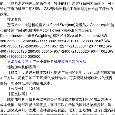
的。当物料通过槽体上的筛条时，较小的料可通过筛条间隙而落下，可不
经过下道的破碎工序ZSW，ZSW振动给料机工作原理是什么起了筛分的
效果。
技术参数
型号Model大进料粒度Max Feed Size(mm)处理能力Capacity(t/h)偏
心轴转速(r/min)电机功率Motor Power(kw)外形尺寸Overall
Dimensions(mm)重量Weight(kg)槽料尺寸Size of Funnel(mm)ZSW-
380×9550096-160500-714113882×2224×212140823800×950ZSW-
490×95500120-240500-800114957×2277×21505004420×1100ZSW-
490×110580120-280500-800154957×2400×21505320490×1100ZSW-
590×110600200-350500
更多类似文章
：
广州小型压片机
安装与拆卸的方法
螺旋加料机的应用：
【摘要】：通过对螺旋加料机制造与应用的分析，设计出新的螺旋轴
加工方法，简化了加工工艺;新的设计结构，可实现耗材螺旋叶片的便携
更换，能够降低用户的使用成本。
【分类号】：TG306
【正文快照】：
螺旋加料机不仅具有结构简振动单你知道螺旋加料机的加工方法吗、
成本低廉、进卸料灵活等优点，而且可以在传输的同时将物料搅拌、混
合、加热或冷却。因此，这种设备在食品、化工、造纸和矿山等行业得到