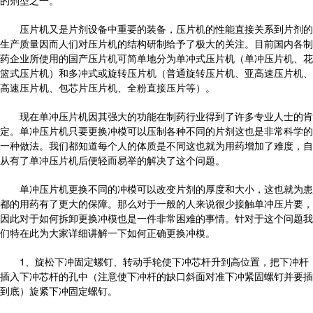
的剂型之一。
压片机又是片剂设备中重要的装备，压片机的性能直接关系到片剂的
生产质量因而人们对压片机的结构研制给予了极大的关注。目前国内各制
药企业所使用的国产压片机可简单地分为单冲式压片机（单冲压片机、花
篮式压片机）和多冲式或旋转压片机（普通旋转压片机、亚高速压片机、
高速压片机、包芯片压片机、全粉直接压片等）。
现在单冲压片机因其强大的功能在制药行业得到了许多专业人士的肯
定。单冲压片机只要更换冲模可以压制各种不同的片剂这也是非常科学的
一种做法。我们都知道每个人的体质是不同这也就为用药增加了难度，自
从有了单冲压片机后便轻而易举的解决了这个问题。
单冲压片机更换不同的冲模可以改变片剂的厚度和大小，这也就为患
都的用药有了更大的保障。那么对于一般的人来说很少接触单冲压片要，
因此对于如何拆卸更换冲模也是一件非常困难的事情。针对于这个问题我
们特在此为大家详细讲解一下如何正确更换冲模。
1、旋松下冲固定螺钉、转动手轮使下冲芯杆升到高位置，把下冲杆
插入下冲芯杆的孔中（注意使下冲杆的缺口斜面对准下冲紧固螺钉并要插
到底）旋紧下冲固定螺钉。