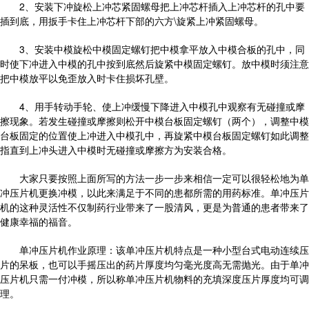
2、安装下冲旋松上冲芯紧固螺母把上冲芯杆插入上冲芯杆的孔中要
插到底，用扳手卡住上冲芯杆下部的六方\旋紧上冲紧固螺母。
3、安装中模旋松中模固定螺钉把中模拿平放入中模合板的孔中，同
时使下冲进入中模的孔中按到底然后旋紧中模固定螺钉。放中模时须注意
把中模放平以免歪放入时卡住损坏孔壁。
4、用手转动手轮、使上冲缓慢下降进入中模孔中观察有无碰撞或摩
擦现象。若发生碰撞或摩擦则松开中模台板固定螺钉（两个），调整中模
台板固定的位置使上冲进入中模孔中，再旋紧中模台板固定螺钉如此调整
指直到上冲头进入中模时无碰撞或摩擦方为安装合格。
大家只要按照上面所写的方法一步一步来相信一定可以很轻松地为单
冲压片机更换冲模，以此来满足于不同的患都所需的用药标准。单冲压片
机的这种灵活性不仅制药行业带来了一股清风，更是为普通的患者带来了
健康幸福的福音。
单冲压片机作业原理：该单冲压片机特点是一种小型台式电动连续压
片的呆板，也可以手摇压出的药片厚度均匀毫光度高无需抛光。由于单冲
压片机只需一付冲模，所以称单冲压片机物料的充填深度压片厚度均可调
理。