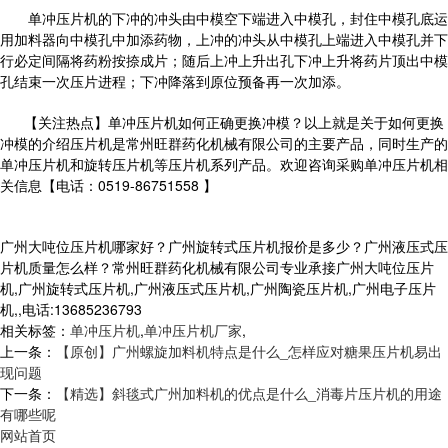
单冲压片机的下冲的冲头由中模空下端进入中模孔，封住中模孔底运
用加料器向中模孔中加添药物，上冲的冲头从中模孔上端进入中模孔并下
行必定间隔将药粉按捺成片；随后上冲上升出孔下冲上升将药片顶出中模
孔结束一次压片进程；下冲降落到原位预备再一次加添。
【关注热点】单冲压片机如何正确更换冲模？以上就是关于如何更换
冲模的介绍压片机是常州旺群药化机械有限公司的主要产品，同时生产的
单冲压片机和旋转压片机等压片机系列产品。欢迎咨询采购单冲压片机相
关信息【电话：0519-86751558 】
广州大吨位压片机哪家好？广州旋转式压片机报价是多少？广州液压式压
片机质量怎么样？常州旺群药化机械有限公司专业承接广州大吨位压片
机,广州旋转式压片机,广州液压式压片机,广州陶瓷压片机,广州电子压片
机,,电话:13685236793
相关标签：
单冲压片机
,
单冲压片机厂家
,
上一条：
【原创】广州螺旋加料机特点是什么_怎样应对糖果压片机易出
现问题
下一条：
【精选】斜毯式广州加料机的优点是什么_消毒片压片机的用途
有哪些呢
网站首页