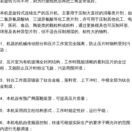
若旋转方向不对，则另行接线然后再把三角皮带装好。
本机是旋转式连续生产的压片机。主要用于压制大直径的消毒类片剂，如
二氯异氰尿酸钠、三滤异氰酸等化工类片剂，亦可用于压制其他化工、电
子、医药、食品、陶瓷类的颗粒料或粉料，通过更换模具也可压制环形、
球形及各种异型片剂，但不适合压制潮湿的、粘性大的物料。
1、机器的机械传动部分和压片工作室完全隔离，防止压片时物料受到污
染；
2、压片室为有机玻璃全封闭结构，工作时既能清晰的看到压片的全过
程，又能防止压片时粉尘飞扬，污染周围环境；
3、转台工作面层镶嵌了钛合金板，落料管、上下冲钉、中模全部为钛合
金制成；
4、本机设有预
广州压轮
装置，可提高压片质量；
5、本机采用四立柱结构形式，工作时稳定性好，运行平稳；
6、本机电机由变频器控制，转速可根据实际生产的要求子啊允许的范围
内进行无极调速；