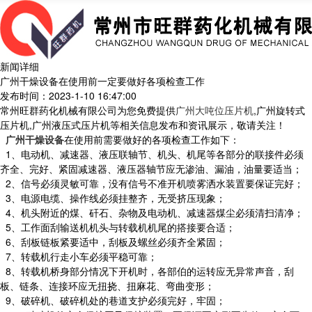
新闻详细
广州干燥设备在使用前一定要做好各项检查工作
发布时间：2023-1-10 16:47:00
常州旺群药化机械有限公司为您免费提供
广州大吨位压片机
,广州旋转式
压片机,广州液压式压片机等相关信息发布和资讯展示，敬请关注！
广州干燥设备
在使用前需要做好的各项检查工作如下：
1、电动机、减速器、液压联轴节、机头、机尾等各部分的联接件必须
齐全、完好、紧固减速器、液压器轴节应无渗油、漏油，油量要适当；
2、信号必须灵敏可靠，没有信号不准开机喷雾洒水装置要保证完好；
3、电源电缆、操作线必须挂整齐，无受挤压现象；
4、机头附近的煤、矸石、杂物及电动机、减速器煤尘必须清扫清净；
5、工作面刮输送机机头与转载机机尾的搭接要合适；
6、刮板链板紧要适中，刮板及螺丝必须齐全紧固；
7、转载机行走小车必须平稳可靠；
8、转载机桥身部分情况下开机时，各部伯的运转应无异常声音，刮
板、链条、连接环应无扭挠、扭麻花、弯曲变形；
9、破碎机、破碎机处的巷道支护必须完好，牢固；