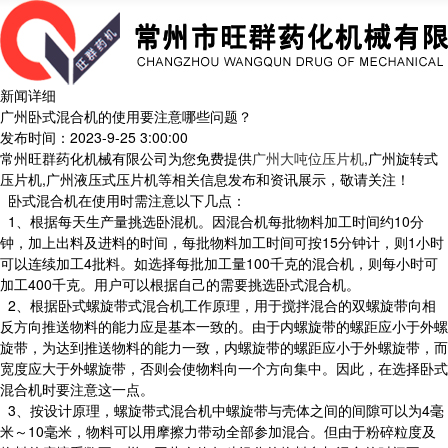
新闻详细
广州卧式混合机的使用要注意哪些问题？
发布时间：2023-9-25 3:00:00
常州旺群药化机械有限公司为您免费提供
广州大吨位压片机
,广州旋转式
压片机,广州液压式压片机等相关信息发布和资讯展示，敬请关注！
卧式混合机在使用时需注意以下几点：
1、根据每天生产量挑选卧混机。因混合机每批物料加工时间约10分
钟，加上出料及进料的时间，每批物料加工时间可按15分钟计，则1小时
可以连续加工4批料。如选择每批加工量100千克的混合机，则每小时可
加工400千克。用户可以根据自己的需要挑选卧式混合机。
2、根据卧式螺旋带式混合机工作原理，用于搅拌混合的双螺旋带向相
反方向推送物料的能力应是基本一致的。由于内螺旋带的螺距应小于外螺
旋带，为达到推送物料的能力一致，内螺旋带的螺距应小于外螺旋带，而
宽度应大于外螺旋带，否则会使物料向一个方向集中。因此，在选择卧式
混合机时要注意这一点。
3、按设计原理，螺旋带式混合机中螺旋带与壳体之间的间隙可以为4毫
米～10毫米，物料可以用摩擦力带动全部参加混合。但由于粉碎粒度及