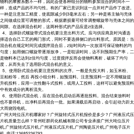
物料的摩擦系数不一样，因此会使各种组分的物料参加混合的时间不一
样，造成产品的不均匀性。有的厂家已意识到这一点并对产品作了改进。
一种是注意加工精度，使底隙减少到3毫米左右；另一种是将主轴与壳体
之间做成位置可调整的形式，根据磨损量可经常调整螺旋带与壳体之间的
间隙。在选择混合机时，这两种形式的产品应是z佳选择。
4、选择卧式螺旋带式混合机要注意出料方式。应与供应商及时沟通选
择适合自己工艺的阀门形式，同时不要选择侧口的出料形式。原因是：当
混合机在规定时间完成搅拌混合后，z短时间内一次放清可保证物料的均
匀度；如用侧口螺旋带逐渐放净，一是耽误时间，达不到预期生产率，二
是物料本已达到z佳均匀度，过度搅拌反而会使物料离析，破坏了均匀
度，从而失去了选用卧式混合机的意义。
5、使用卧式混合机要注意投料的次序。一般是先投大料，如玉米粉、
豆粕粉等，然后 再投小组分料，如预混料。注意预混料一定不用螺旋提
升机投料，应用一次性翻斗式投料，或用人工投料，这样可以避免预混料
中有效成分的离析流失。
6、使用卧式混合机，应在混合机启动后再逐批投料。混合结束放料时
也不要停机，出净料后再混合一批。如果满载后再启动，会引起动力距太
大而烧毁电机。
广州大吨位压片机哪家好？广州旋转式压片机报价是多少？广州液压式压
片机质量怎么样？常州旺群药化机械有限公司专业承接广州大吨位压片
机,广州旋转式压片机,广州液压式压片机,广州陶瓷压片机,广州电子压片
机,,电话:13685236793