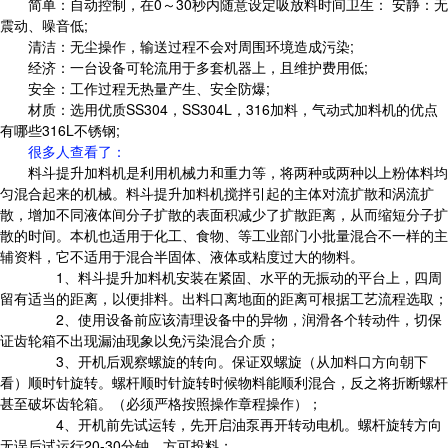
简单：自动控制，在0～30秒内随意设定吸放料时间卫生： 安静：无
震动、噪音低;
清洁：无尘操作，输送过程不会对周围环境造成污染;
经济：一台设备可轮流用于多套机器上，且维护费用低;
安全：工作过程无热量产生、安全防爆;
材质：选用优质SS304，SS304L，316加料，气动式加料机的优点
有哪些316L不锈钢;
很多人查看了
：
料斗提升加料机是利用机械力和重力等，将两种或两种以上粉体料均
匀混合起来的机械。料斗提升加料机搅拌引起的主体对流扩散和涡流扩
散，增加不同液体间分子扩散的表面积减少了扩散距离，从而缩短分子扩
散的时间。本机也适用于化工、食物、等工业部门小批量混合不一样的主
辅资料，它不适用于混合半固体、液体或粘度过大的物料。
1、料斗提升加料机安装在紧固、水平的无振动的平台上，四周
留有适当的距离，以便排料。出料口离地面的距离可根据工艺流程选取；
2、使用设备前应该清理设备中的异物，润滑各个转动件，切保
证齿轮箱不出现漏油现象以免污染混合介质；
3、开机后观察螺旋的转向。保证双螺旋（从加料口方向朝下
看）顺时针旋转。螺杆顺时针旋转时候物料能顺利混合，反之将折断螺杆
甚至破坏齿轮箱。（必须严格按照操作章程操作）；
4、开机前先试运转，先开启油泵再开转动电机。螺杆旋转方向
无误后试运行20-30分钟，方可投料；