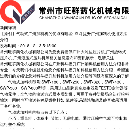
新闻详细
【原创】气动式广州加料机的优点有哪些_料斗提升广州加料机使用方法
介绍
发布时间：2018-12-13 5:15:00
常州旺群药化机械有限公司为您免费提供
广州大吨位压片机
,广州旋转式
压片机,广州液压式压片机等相关信息发布和资讯展示，敬请关注！
常州旺群药化机械有限公司在
广州料斗
提升
广州加料机
使用方法介绍非常
专业，今天我们小编就来给您介绍料斗提升加料机使用方法介绍，希望通
过我们的介绍让您对料斗提升加料机使用方法介绍等问题有更深入的了解
气动式加料机型号:SWP-180，SWP-250，SWP-320，SWP-430，
SWP-560，SWP-800型等，采用进口品牌真空发生器及FESTO定时器等
气动元件，全气动的输送方式属本质防爆，可用于各种防爆场合进行粉料
输送，同时也可输送各种易爆物料如:硫磺等.易清洗和超及静音效果适用
于各行各业.
气动式加料机的特点有以下几点：
小巧：重量轻，体积小; 节能：无需电能、通过压缩空气就可控制和
运行整个系统;