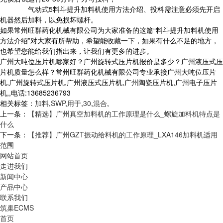
气动式5料斗提升加料机使用方法介绍、投料需注意必须先开启
机器然后加料，以免损坏螺杆。
如果常州旺群药化机械有限公司为大家准备的这篇“料斗提升加料机使用
方法介绍”对大家有所帮助，希望能收藏一下，如果有什么不足的地方，
也希望您能给我们指出来，让我们有更多的进步。
广州大吨位压片机哪家好？广州旋转式压片机报价是多少？广州液压式压
片机质量怎么样？常州旺群药化机械有限公司专业承接广州大吨位压片
机,广州旋转式压片机,广州液压式压片机,广州陶瓷压片机,广州电子压片
机,,电话:13685236793
相关标签：
加料
,
SWP
,
用于
,
30
,
混合
,
上一条：
【精选】广州真空加料机的工作原理是什么_螺旋加料机特点是
什么
下一条：
【推荐】广州GZT振动给料机的工作原理_LXA146加料机适用
范围
网站首页
走进我们
新闻中心
产品中心
联系我们
筑巢ECMS
首页