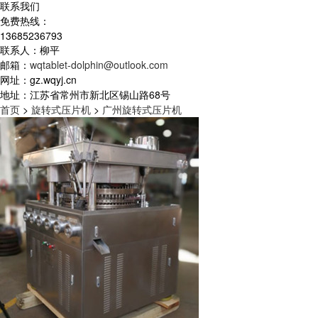
联系我们
免费热线：
13685236793
联系人：柳平
邮箱：
wqtablet-dolphin@outlook.com
网址：gz.wqyj.cn
地址：江苏省常州市新北区锡山路68号
首页
>
旋转式压片机
>
广州旋转式压片机