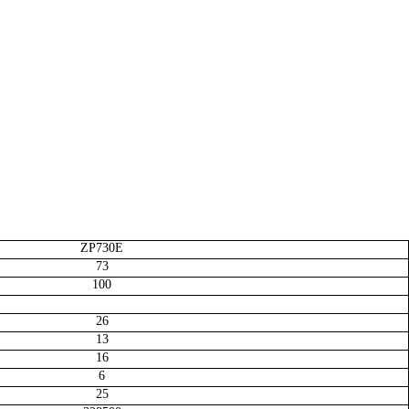
ZP730E
73
100
26
13
16
6
25