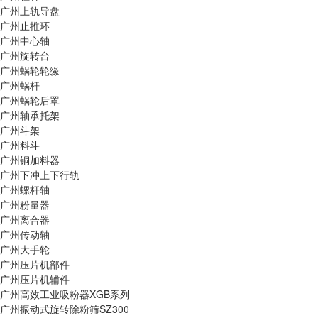
广州上轨导盘
广州止推环
广州中心轴
广州旋转台
广州蜗轮轮缘
广州蜗杆
广州蜗轮后罩
广州轴承托架
广州斗架
广州料斗
广州铜加料器
广州下冲上下行轨
广州螺杆轴
广州粉量器
广州离合器
广州传动轴
广州大手轮
广州压片机部件
广州压片机辅件
广州高效工业吸粉器XGB系列
广州振动式旋转除粉筛SZ300