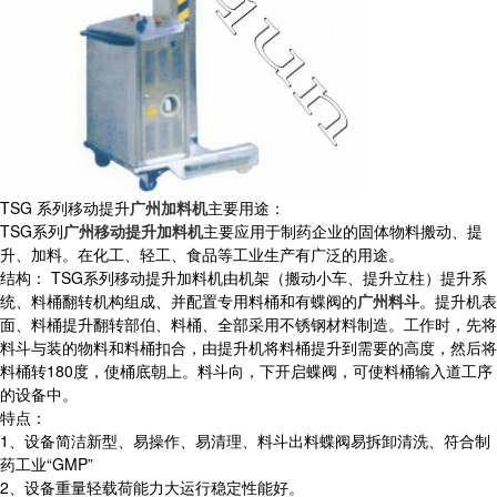
TSG 系列移动提升
广州加料机
主要用途：
TSG系列
广州移动提升加料机
主要应用于制药企业的固体物料搬动、提
升、加料。在化工、轻工、食品等工业生产有广泛的用途。
结构： TSG系列移动提升加料机由机架（搬动小车、提升立柱）提升系
统、料桶翻转机构组成、并配置专用料桶和有蝶阀的
广州料斗
。提升机表
面、料桶提升翻转部伯、料桶、全部采用不锈钢材料制造。工作时，先将
料斗与装的物料和料桶扣合，由提升机将料桶提升到需要的高度，然后将
料桶转180度，使桶底朝上。料斗向，下开启蝶阀，可使料桶输入道工序
的设备中。
特点：
1、设备简洁新型、易操作、易清理、料斗出料蝶阀易拆卸清洗、符合制
药工业“GMP”
2、设备重量轻载荷能力大运行稳定性能好。