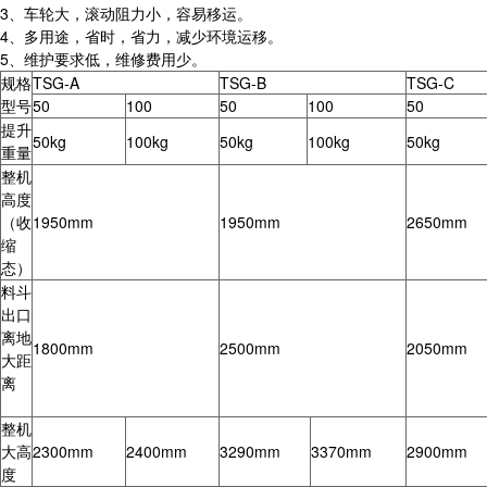
3、车轮大，滚动阻力小，容易移运。
4、多用途，省时，省力，减少环境运移。
5、维护要求低，维修费用少。
规格
TSG-A
TSG-B
TSG-C
型号
50
100
50
100
50
提升
50kg
100kg
50kg
100kg
50kg
重量
整机
高度
（收
1950mm
1950mm
2650mm
缩
态）
料斗
出口
离地
1800mm
2500mm
2050mm
大距
离
整机
大高
2300mm
2400mm
3290mm
3370mm
2900mm
度